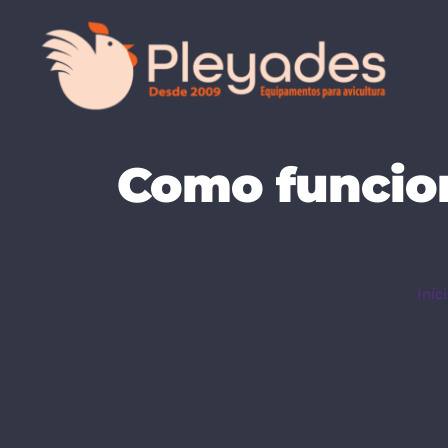
Skip
to
content
Como funcio
Iníc