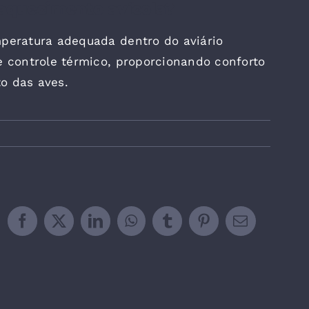
aquecimento avícola?
eratura adequada dentro do aviário
controle térmico, proporcionando conforto
o das aves.
Facebook
X
LinkedIn
WhatsApp
Tumblr
Pinterest
Email