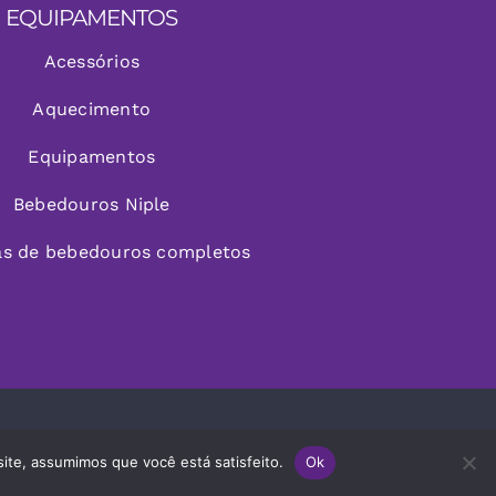
EQUIPAMENTOS
Acessórios
Aquecimento
Equipamentos
Bebedouros Niple
as de bebedouros completos
site, assumimos que você está satisfeito.
Ok
ervados |