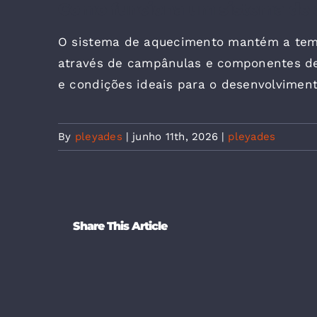
Como funciona um sistema de 
O sistema de aquecimento mantém a temp
através de campânulas e componentes de 
e condições ideais para o desenvolviment
By
pleyades
|
junho 11th, 2026
|
pleyades
Share This Article