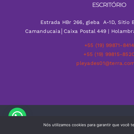
ESCRITÓRIO
Estrada HBr 266, gleba A-1D, Sitio B
Camanducaia│Caixa Postal 449 | Holambr
+55 (19) 99871-841
+55 (19) 99815-852
pleyades01@terra.com
Nós utilizamos cookies para garantir que você t
© Copyr