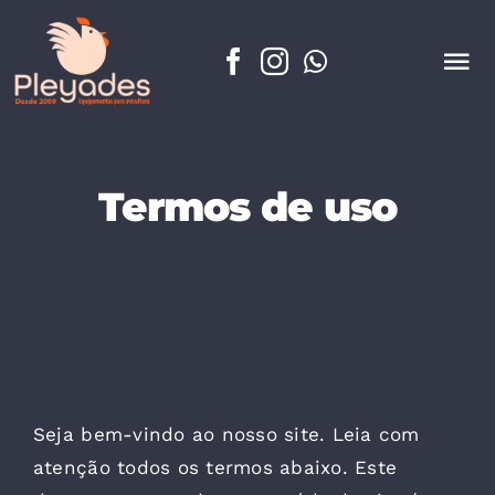
Skip
to
To
content
Nav
Home
Sobre
Termos de uso
Equipamentos
Contato
Seja bem-vindo ao nosso site. Leia com
atenção todos os termos abaixo. Este